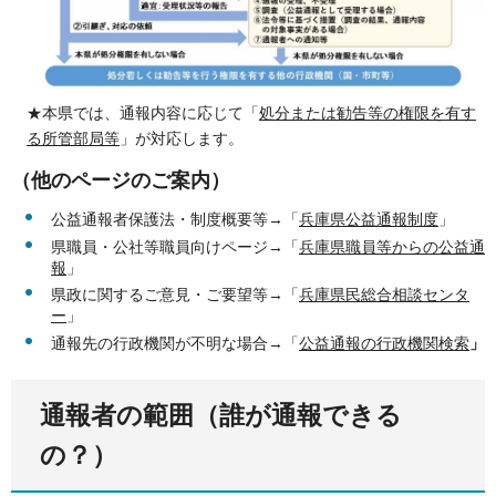
★本県では、通報内容に応じて「
処分または勧告等の権限を有す
る所管部局等
」が対応します。
（他のページのご案内）
公益通報者保護法・制度概要等→「
兵庫県公益通報制度
」
県職員・公社等職員向けページ→「
兵庫県職員等からの公益通
報
」
県政に関するご意見・ご要望等→「
兵庫県民総合相談センタ
ー
」
通報先の行政機関が不明な場合→「
公益通報の行政機関検索
」
通報者の範囲（誰が通報できる
の？）