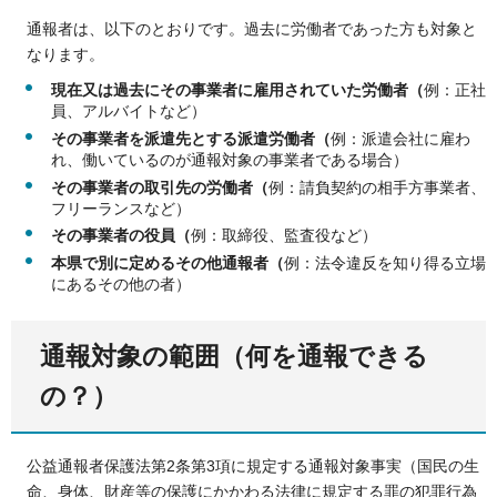
通報者は、以下のとおりです。過去に労働者であった方も対象と
なります。
現在又は過去にその事業者に雇用されていた労働者（
例：正社
員、アルバイトなど）
その事業者を派遣先とする派遣労働者（
例：派遣会社に雇わ
れ、働いているのが通報対象の事業者である場合）
その事業者の取引先の労働者（
例：請負契約の相手方事業者、
フリーランスなど）
その事業者の役員（
例：
取締役、監査役など）
本県で別に定めるその他通報者（
例：法令違反を知り得る立場
にあるその他の者）
通報対象の範囲（何を通報できる
の？）
公益通報者保護法第2条第3項に規定する通報対象事実（国民の生
命、身体、財産等の保護にかかわる法律に規定する罪の犯罪行為