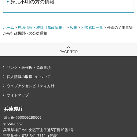
身元不明の方の情報
ホーム
>
県政情報・統計（県政情報）
>
広報
>
相談窓口一覧
> 外部の労働者等
から行政機関への公益通報
PAGE TOP
リンク・著作権・免責事項
個人情報の取扱いについて
ウェブアクセシビリティ方針
サイトマップ
兵庫県庁
法人番号8000020280003
〒650-8567
兵庫県神戸市中央区下山手通5丁目10番1号
電話番号：
078-341-7711（代表）