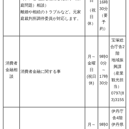
日
16時
庭問題）相談）
30分
（祝
離婚や相続のトラブルなど。元家
（要
日
庭裁判所調停委員が対応します。
予
休）
約）
宝塚総
合庁舎2
階
月～
9時0
地域振
消費者
金曜
0分
興課
金融相
日
～
消費者金融に関する事
（産業
談
(祝日
17時
観光担
休)
30分
当）
0797(8
3)3155
伊丹庁
舎4階
月～
9時0
伊丹県