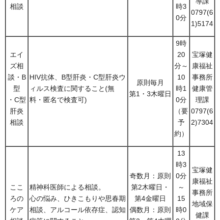
導課
相談
時3
0797(6
0分
1)5174
9時
エイ
20
宝塚健
ズ相
分～
康福祉
談・B
HIV抗体、B型肝炎・C型肝炎ウ
10
事務所
原則毎月
型
ィルス検査に関すること(無
時1
健康管
第1・3木曜日
・C型
料・匿名で検査可)
0分
理課
肝炎
（要
0797(6
相談
予
2)7304
約）
13
時3
宝塚健
奇数月：原則
0分
康福祉
ここ
精神科医師による相談。
第2木曜日・
～
事務所
ろの
心の悩み、ひきこもりや思春期
第4金曜日
15
地域保
ケア
相談、アルコール依存症、認知
偶数月：原則
時0
健課