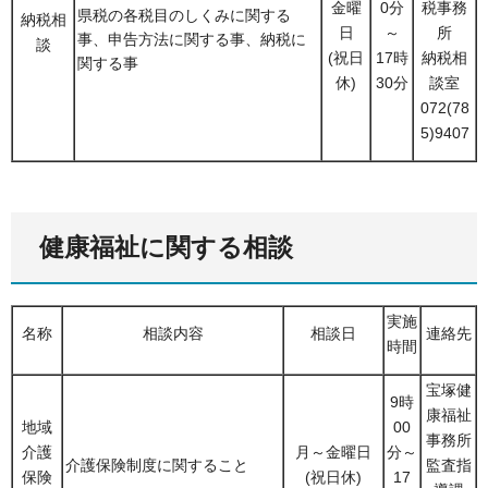
金曜
0分
税事務
県税の各税目のしくみに関する
納税相
日
～
所
事、申告方法に関する事、納税に
談
(祝日
17時
納税相
関する事
休)
30分
談室
072(78
5)9407
健康福祉に関する相談
実施
名称
相談内容
相談日
連絡先
時間
宝塚健
9時
康福祉
地域
00
事務所
介護
月～金曜日
分～
介護保険制度に関すること
監査指
保険
(祝日休)
17