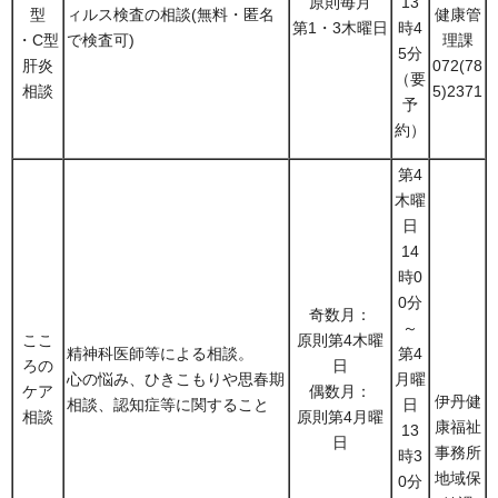
原則毎月
13
型
ィルス検査の相談(無料・匿名
健康管
第1・3木曜日
時4
・C型
で検査可)
理課
5分
肝炎
072(78
（要
相談
5)2371
予
約）
第4
木曜
日
14
時0
0分
奇数月：
～
ここ
原則第4木曜
精神科医師等による相談。
第4
ろの
日
心の悩み、ひきこもりや思春期
月曜
ケア
偶数月：
伊丹健
相談、認知症等に関すること
日
相談
原則第4月曜
康福祉
13
日
事務所
時3
地域保
0分