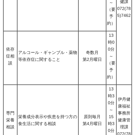
健課
～
072(78
（要
5)7462
予
約）
13
時0
依存
0分
アルコール・ギャンブル・薬物
奇数月
症相
～
等依存症に関すること
第2月曜日
談
（要
予
約）
13
時3
伊丹健
0分
康福祉
～
専門
事務所
栄養成分表示や疾患を持つ方の
原則毎月
15
栄養
健康管
食生活に関する相談
第4月曜日
時3
相談
理課
0分
072(78