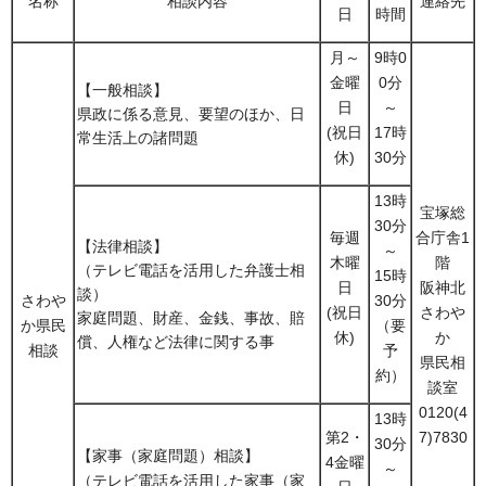
名称
相談内容
連絡先
日
時間
月～
9時0
金曜
0分
【一般相談】
日
～
県政に係る意見、要望のほか、日
(祝日
17時
常生活上の諸問題
休)
30分
13時
宝塚総
30分
毎週
合庁舎1
【法律相談】
～
木曜
階
（テレビ電話を活用した弁護士相
15時
日
阪神北
談）
さわや
30分
(祝日
さわや
家庭問題、財産、金銭、事故、賠
か県民
（要
休)
か
償、人権など法律に関する事
相談
予
県民相
約）
談室
0120(4
13時
第2・
7)7830
30分
【家事（家庭問題）相談】
4金曜
～
（テレビ電話を活用した家事（家