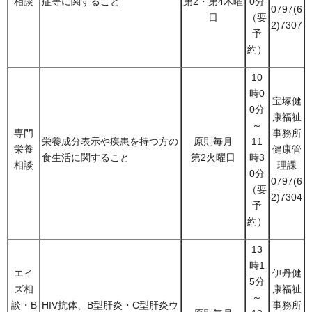
相談
症等に関すること
第2・第4木曜
0分
0797(6
日
（要
2)7307
予
約）
10
時0
宝塚健
0分
康福祉
～
専門
事務所
栄養成分表示や疾患を持つ方の
原則毎月
11
栄養
健康管
食生活に関すること
第2火曜日
時3
相談
理課
0分
0797(6
（要
2)7304
予
約）
13
時1
エイ
伊丹健
5分
ズ相
康福祉
～
談・B
HIV抗体、B型肝炎・C型肝炎ウ
事務所