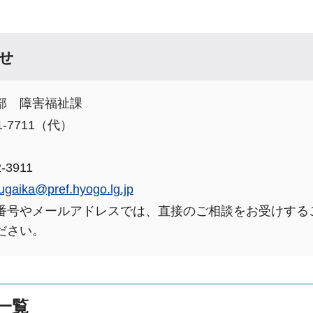
せ
部 障害福祉課
1-7711（代）
-3911
ugaika@pref.hyogo.lg.jp
番号やメールアドレスでは、直接のご相談をお受けする
ださい。
一覧