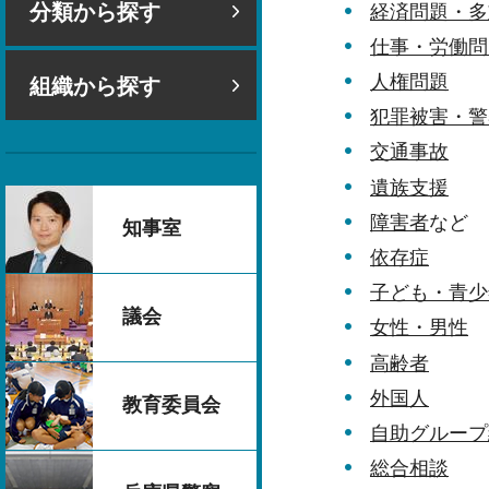
分類から探す
経済問題・多
仕事・労働問
人権問題
組織から探す
犯罪被害・警
交通事故
遺族支援
障害者
など
知事室
依存症
子ども・青少
議会
女性・男性
高齢者
外国人
教育委員会
自助グループ
総合相談