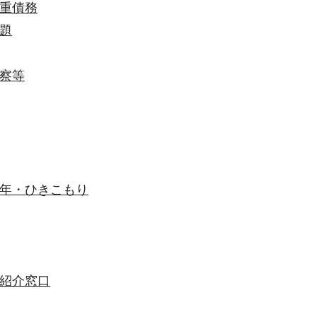
重債務
題
察等
年・ひきこもり
紹介窓口