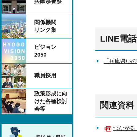
兵庫県警察
関係機関
リンク集
LINE
ビジョン
2050
「兵庫県いの
職員採用
政策形成に向
けた各種検討
関連資料
会等
つながる