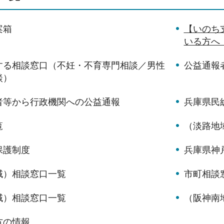
案箱
【いのち
いる方へ
する相談窓口（不妊・不育専門相談／男性
公益通報
談）
者等から行政機関への公益通報
兵庫県民
覧
（淡路地
保護制度
兵庫県神
域）相談窓口一覧
市町相談
域）相談窓口一覧
（阪神南
方の情報