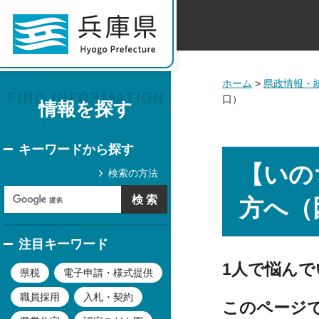
ホーム
>
県政情報・
口）
情報を探す
キーワードから探す
【いの
検索の方法
方へ（
注目キーワード
1人で悩ん
県税
電子申請・様式提供
職員採用
入札・契約
このページ