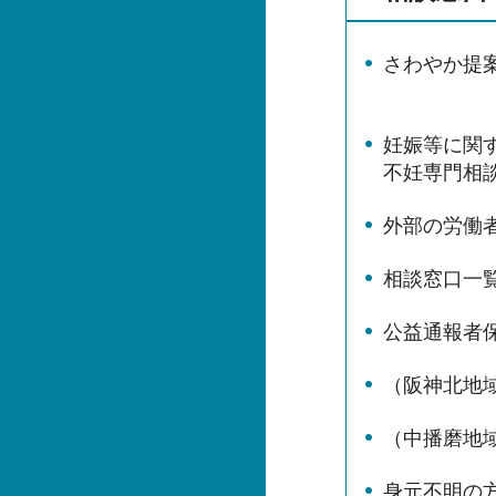
さわやか提
妊娠等に関
不妊専門相
外部の労働
相談窓口一
公益通報者
（阪神北地
（中播磨地
身元不明の