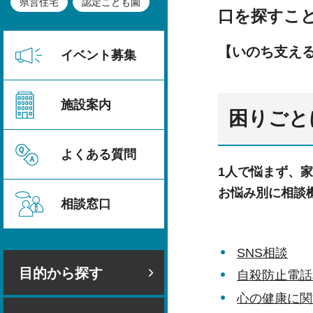
県営住宅
認定こども園
口を探すこ
【いのち支え
イベント募集
施設案内
困りごと
よくある質問
1人で悩まず、
お悩み別に相談
相談窓口
SNS相談
目的から探す
自殺防止電話
心の健康に関